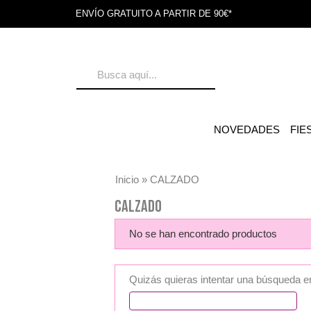
ENVÍO GRATUITO A PARTIR DE 90€*
NOVEDADES
FIE
Inicio
»
CALZADO
CALZADO
No se han encontrado productos
Quizás quieras intentar una búsqueda en