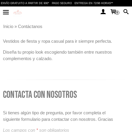
ENVÍO GRATUITO A PARTIR DE 90€*
PAGO SEGURO
ENTREGA EN 72/96 HORAS**
0
Inicio
»
Contáctanos
Vestidos de fiesta y ropa casual para ir siempre perfecta.
Diseña tu propio look escogiendo también entre nuestros
complementos y calzado.
Contacta con Nosotros
Si tienes algún tipo de pregunta, por favor completa el
siguiente formulario para contactar con nosotros. Gracias
Los campos con
*
son obligatorios