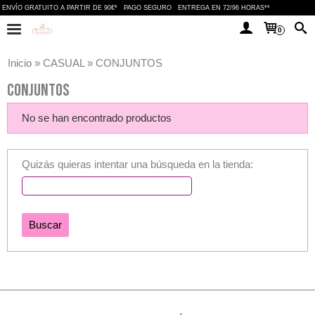
ENVÍO GRATUITO A PARTIR DE 90€*
PAGO SEGURO
ENTREGA EN 72/96 HORAS**
0
Inicio
»
CASUAL
»
CONJUNTOS
CONJUNTOS
No se han encontrado productos
Quizás quieras intentar una búsqueda en la tienda: