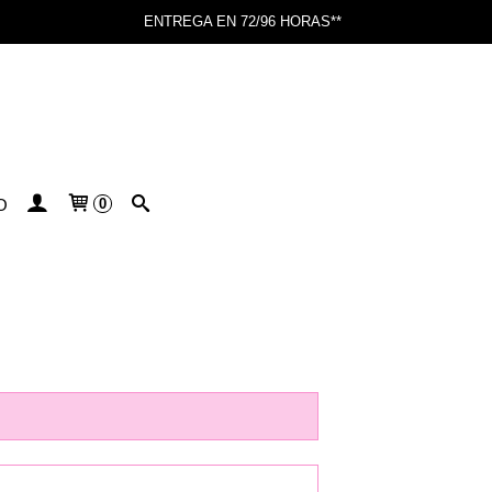
ENTREGA EN 72/96 HORAS**
O
0