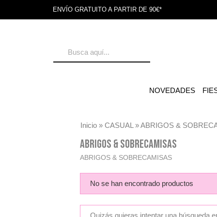
ENVÍO GRATUITO A PARTIR DE 90€*
NOVEDADES
FIE
Inicio
»
CASUAL
»
ABRIGOS & SOBREC
ABRIGOS & SOBRECAMISAS
ABRIGOS & SOBRECAMISAS
No se han encontrado productos
Quizás quieras intentar una búsqueda en