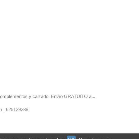
os complementos y calzado. Envío GRATUITO a...
m |
625129288