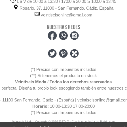
L a V de 10:00 a 13:30 / 17:00 a 20:00 S 10:00 a 13:45
Rosario, 37. 11000 - San Fernando, Cádiz, España
veintiseisonline@gmail.com
NUESTRAS REDES
(*) Precios con Impuestos incluidos
(**) Si tenemos el producto en stock
Veintiseis Moda / Todos los derechos reservados
pre perfecta. Diseña tu propio look escogiendo también entre nuestr
 - 11100 San Fernando, Cádiz - (España) | veintiseisonline@gmail.co
Horario:
10:00-13:30 17:00-20:00
(*) Precios con Impuestos incluidos
Veintiseis Moda
- Copyright © 2026 [24745] - Con la tecnología de Palbin.com