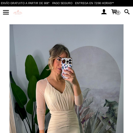
ENVÍO GRATUITO A PARTIR DE 90€*
PAGO SEGURO
ENTREGA EN 72/96 HORAS**
0