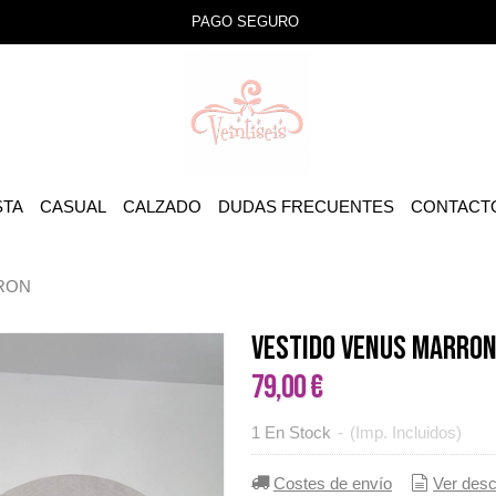
PAGO SEGURO
STA
CASUAL
CALZADO
DUDAS FRECUENTES
CONTACT
RON
VESTIDO VENUS MARRO
79,00 €
1 En Stock
-
(Imp. Incluidos)
Costes de envío
Ver desc