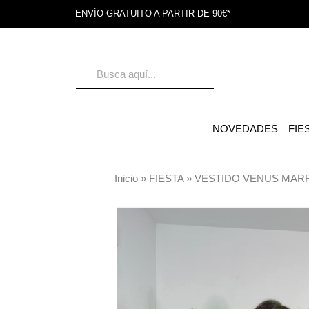
ENVÍO GRATUITO A PARTIR DE 90€*
NOVEDADES
FIE
Inicio
»
FIESTA
»
VESTIDO VENUS MAR