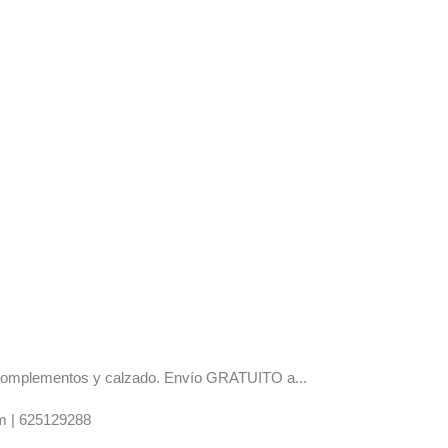
os complementos y calzado. Envío GRATUITO a...
m |
625129288