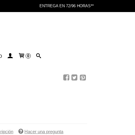
ENTREGA EN 72/96 HORAS**
O
0
N
ripción
Hacer una pregunta