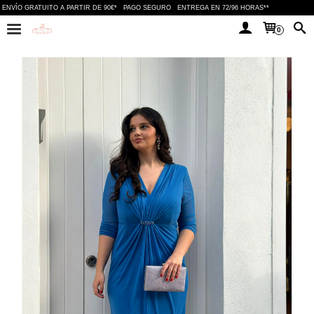
ENVÍO GRATUITO A PARTIR DE 90€*
PAGO SEGURO
ENTREGA EN 72/96 HORAS**
0