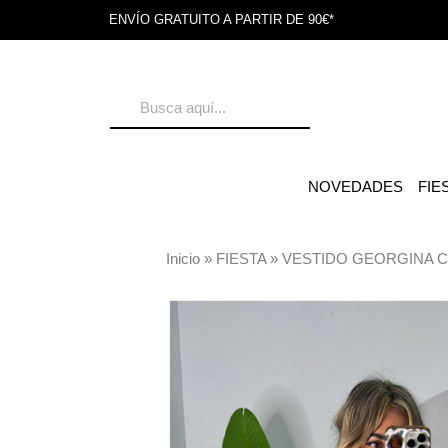
ENVÍO GRATUITO A PARTIR DE 90€*
NOVEDADES
FIE
Inicio
»
FIESTA
»
VESTIDO GEORGINA 