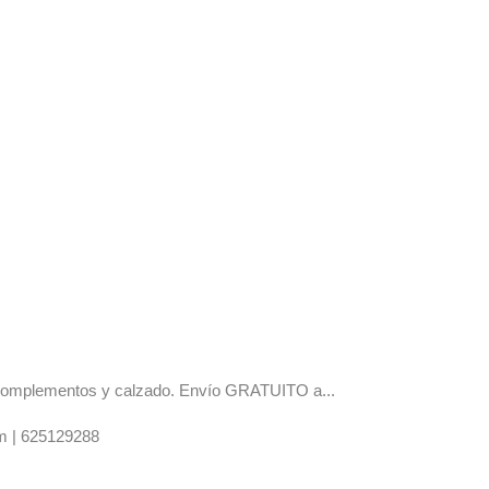
os complementos y calzado. Envío GRATUITO a...
m |
625129288