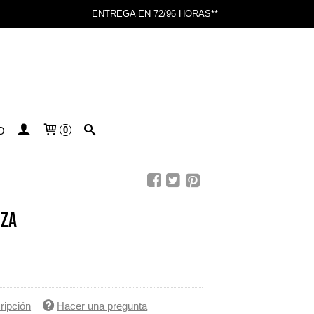
ENTREGA EN 72/96 HORAS**
O
0
EZA
ripción
Hacer una pregunta