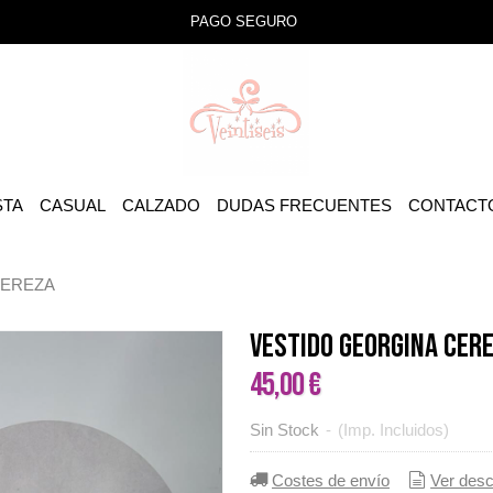
PAGO SEGURO
STA
CASUAL
CALZADO
DUDAS FRECUENTES
CONTACT
CEREZA
VESTIDO GEORGINA CER
45,00 €
Sin Stock
-
(Imp. Incluidos)
Costes de envío
Ver desc