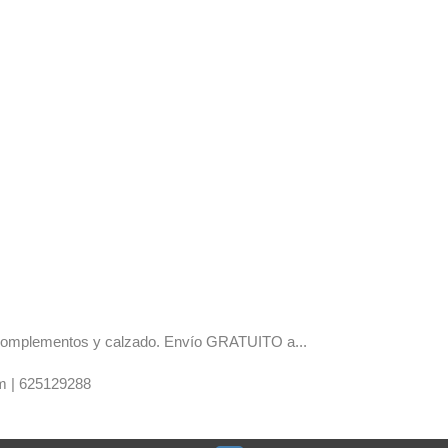
os complementos y calzado. Envío GRATUITO a...
m |
625129288