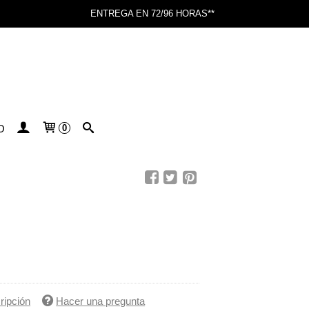
ENTREGA EN 72/96 HORAS**
O
0
ripción
Hacer una pregunta