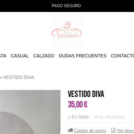
PAGO SEGURO
STA
CASUAL
CALZADO
DUDAS FRECUENTES
CONTACT
»
VESTIDO DIVA
VESTIDO DIVA
35,00 €
1 En Stock
-
(Imp. Incluidos)
Costes de envío
Ver desc