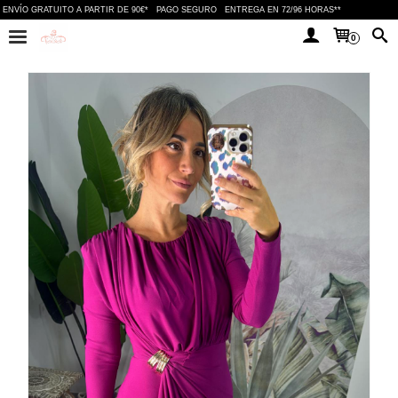
ENVÍO GRATUITO A PARTIR DE 90€*
PAGO SEGURO
ENTREGA EN 72/96 HORAS**
0