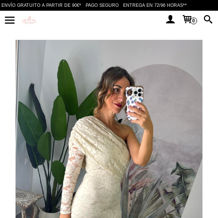
ENVÍO GRATUITO A PARTIR DE 90€*
PAGO SEGURO
ENTREGA EN 72/96 HORAS**
0