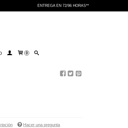
ENTREGA EN 72/96 HORAS**
O
0
ripción
Hacer una pregunta