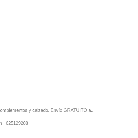
os complementos y calzado. Envío GRATUITO a...
m |
625129288