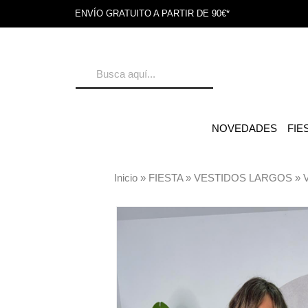
ENVÍO GRATUITO A PARTIR DE 90€*
NOVEDADES
FIE
Inicio
»
FIESTA
»
VESTIDOS LARGOS
»