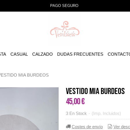
PAGO SEGURO
STA
CASUAL
CALZADO
DUDAS FRECUENTES
CONTACT
VESTIDO MIA BURDEOS
VESTIDO MIA BURDEOS
45,00 €
3 En Stock
-
(Imp. Incluidos)
Costes de envío
Ver desc