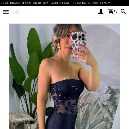
ENVÍO GRATUITO A PARTIR DE 90€*
PAGO SEGURO
ENTREGA EN 72/96 HORAS**
0