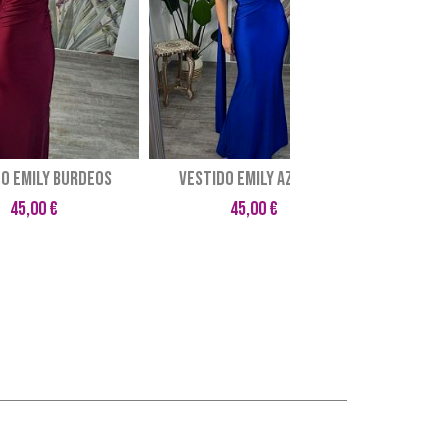
DO EMILY BURDEOS
VESTIDO EMILY AZULON
VES
45,00 €
45,00 €