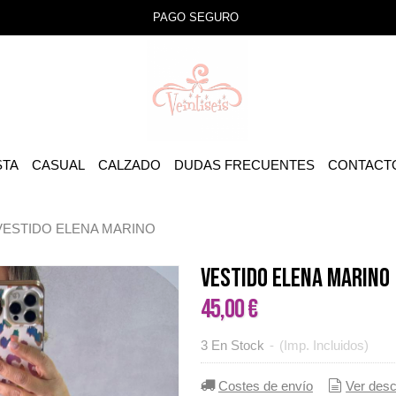
PAGO SEGURO
STA
CASUAL
CALZADO
DUDAS FRECUENTES
CONTACT
VESTIDO ELENA MARINO
VESTIDO ELENA MARINO
45,00 €
3 En Stock
-
(Imp. Incluidos)
Costes de envío
Ver desc