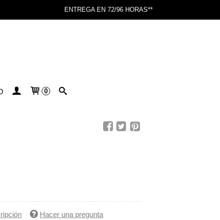
ENTREGA EN 72/96 HORAS**
O
0
ripción
Hacer una pregunta