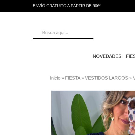
ENVÍO GRATUITO A PARTIR DE 90€*
NOVEDADES
FIE
Inicio
»
FIESTA
»
VESTIDOS LARGOS
»