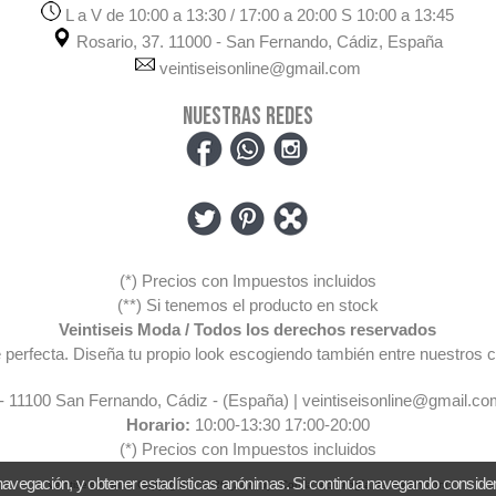
L a V de 10:00 a 13:30 / 17:00 a 20:00 S 10:00 a 13:45
Rosario, 37. 11000 - San Fernando, Cádiz, España
veintiseisonline@gmail.com
NUESTRAS REDES
(*) Precios con Impuestos incluidos
(**) Si tenemos el producto en stock
Veintiseis Moda / Todos los derechos reservados
pre perfecta. Diseña tu propio look escogiendo también entre nuestr
 - 11100 San Fernando, Cádiz - (España) | veintiseisonline@gmail.co
Horario:
10:00-13:30 17:00-20:00
(*) Precios con Impuestos incluidos
navegación, y obtener estadísticas anónimas. Si continúa navegando conside
Veintiseis Moda
- Copyright © 2026 [24745] - Con la tecnología de Palbin.com