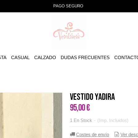
PAGO SEGURO
STA
CASUAL
CALZADO
DUDAS FRECUENTES
CONTACT
VESTIDO YADIRA
95,00 €
1 En Stock
-
(Imp. Incluidos)
Costes de envío
Ver desc