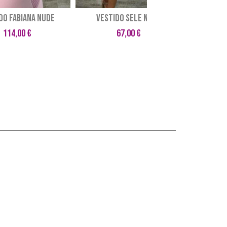
DO FABIANA NUDE
VESTIDO SELE NUDE
VESTID
114,00 €
67,00 €