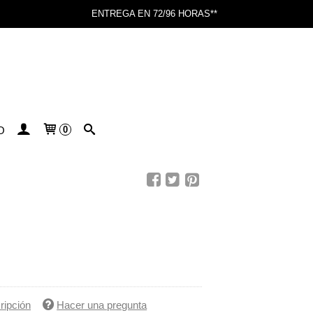
ENTREGA EN 72/96 HORAS**
O
0
ripción
Hacer una pregunta