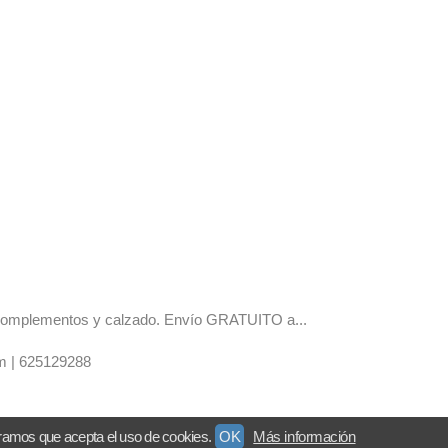
os complementos y calzado. Envío GRATUITO a...
m |
625129288
ramos que acepta el uso de cookies.
OK
Más información