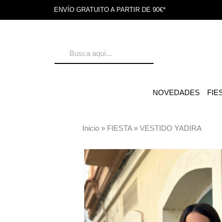
ENVÍO GRATUITO A PARTIR DE 90€*
NOVEDADES
FIE
Inicio
»
FIESTA
»
VESTIDO YADIRA