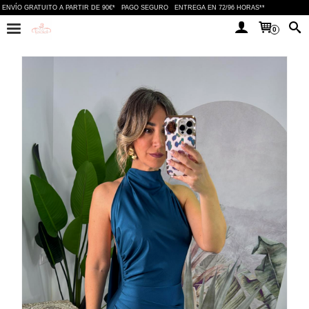
ENVÍO GRATUITO A PARTIR DE 90€*
PAGO SEGURO
ENTREGA EN 72/96 HORAS**
0