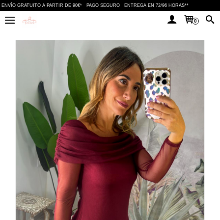
ENVÍO GRATUITO A PARTIR DE 90€*
PAGO SEGURO
ENTREGA EN 72/96 HORAS**
0