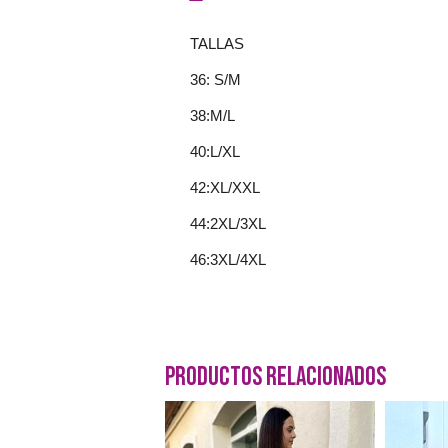
TALLAS
36: S/M
38:M/L
40:L/XL
42:XL/XXL
44:2XL/3XL
46:3XL/4XL
Productos Relacionados