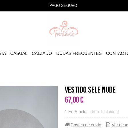
PAGO SEGURO
STA
CASUAL
CALZADO
DUDAS FRECUENTES
CONTACT
VESTIDO SELE NUDE
67,00 €
1 En Stock
-
(Imp. Incluidos)
Costes de envío
Ver desc