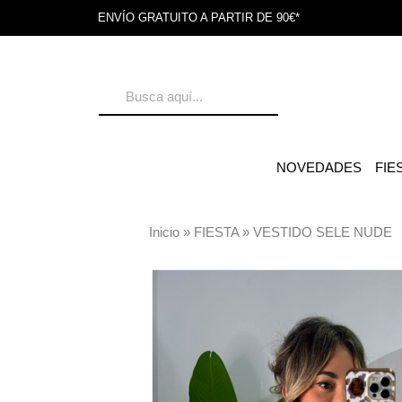
ENVÍO GRATUITO A PARTIR DE 90€*
NOVEDADES
FIE
Inicio
»
FIESTA
»
VESTIDO SELE NUDE