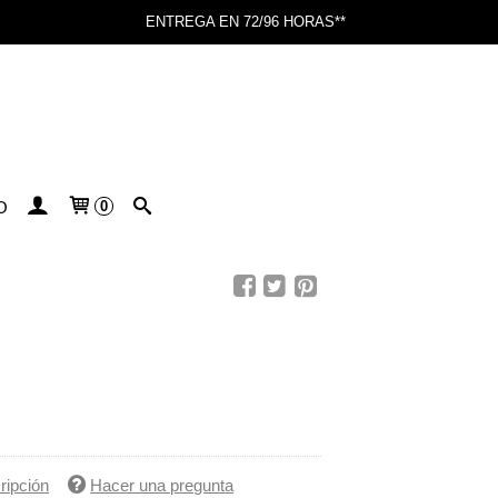
ENTREGA EN 72/96 HORAS**
O
0
ripción
Hacer una pregunta