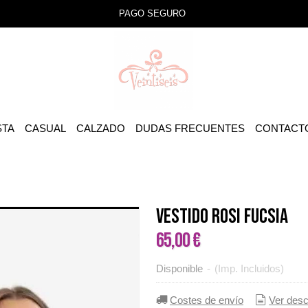
PAGO SEGURO
STA
CASUAL
CALZADO
DUDAS FRECUENTES
CONTACT
VESTIDO ROSI FUCSIA
65,00 €
Disponible
-
(Imp. Incluidos)
Costes de envío
Ver desc