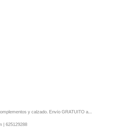
os complementos y calzado. Envío GRATUITO a...
m |
625129288