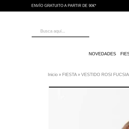
ENVÍO GRATUITO A PARTIR DE 90€*
NOVEDADES
FIE
Inicio
»
FIESTA
»
VESTIDO ROSI FUCSIA