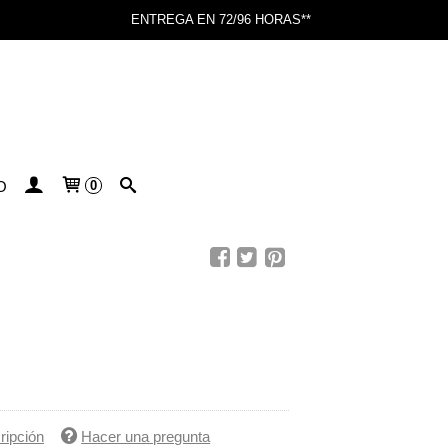
ENTREGA EN 72/96 HORAS**
O
0
ripción
Hacer una pregunta