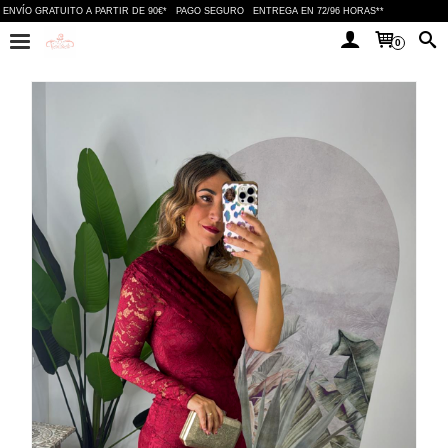
ENVÍO GRATUITO A PARTIR DE 90€*
PAGO SEGURO
ENTREGA EN 72/96 HORAS**
0