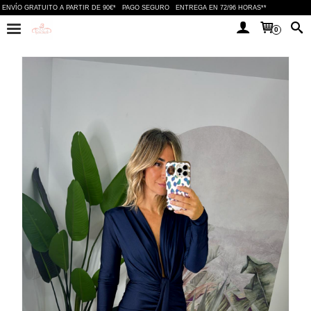
ENVÍO GRATUITO A PARTIR DE 90€*
PAGO SEGURO
ENTREGA EN 72/96 HORAS**
0