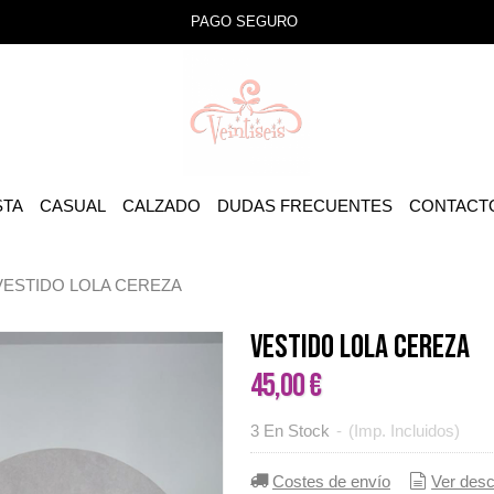
PAGO SEGURO
STA
CASUAL
CALZADO
DUDAS FRECUENTES
CONTACT
VESTIDO LOLA CEREZA
VESTIDO LOLA CEREZA
45,00 €
3 En Stock
-
(Imp. Incluidos)
Costes de envío
Ver desc