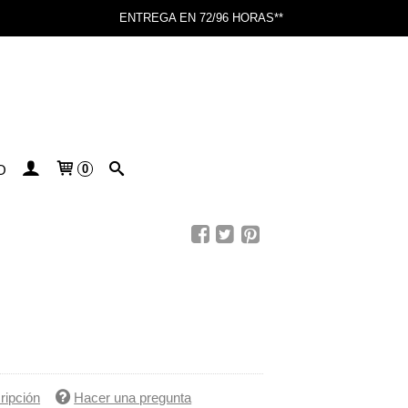
ENTREGA EN 72/96 HORAS**
O
0
ripción
Hacer una pregunta