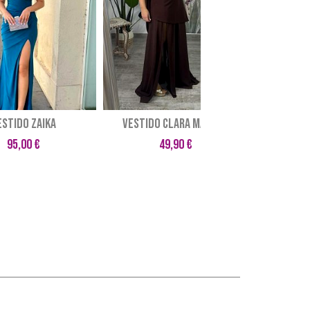
ESTIDO ZAIKA
VESTIDO CLARA MARRÓN
VES
95,00 €
49,90 €