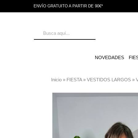
ENVÍO GRATUITO A PARTIR DE 90€*
NOVEDADES
FIE
Inicio
»
FIESTA
»
VESTIDOS LARGOS
»