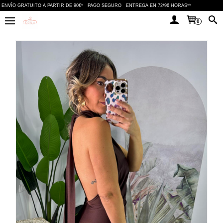
ENVÍO GRATUITO A PARTIR DE 90€*
PAGO SEGURO
ENTREGA EN 72/96 HORAS**
0