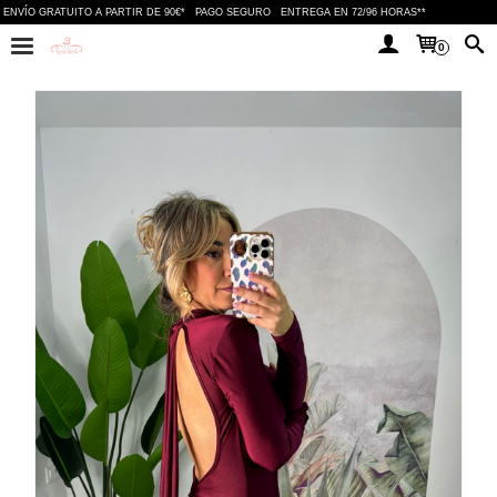
ENVÍO GRATUITO A PARTIR DE 90€*
PAGO SEGURO
ENTREGA EN 72/96 HORAS**
0