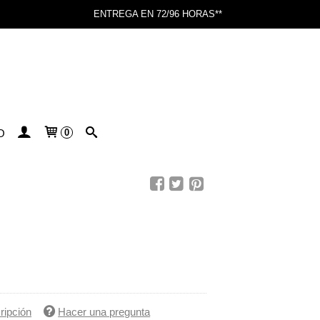
ENTREGA EN 72/96 HORAS**
O
0
ripción
Hacer una pregunta