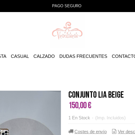
PAGO SEGURO
STA
CASUAL
CALZADO
DUDAS FRECUENTES
CONTACT
CONJUNTO LIA BEIGE
150,00 €
1 En Stock
-
(Imp. Incluidos)
Costes de envío
Ver desc