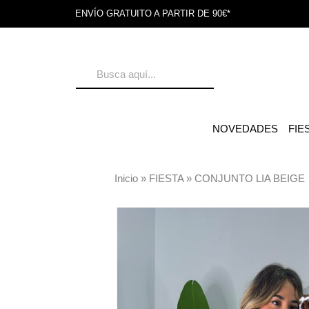
ENVÍO GRATUITO A PARTIR DE 90€*
NOVEDADES
FIE
Inicio
»
FIESTA
»
CONJUNTO LIA BEIGE